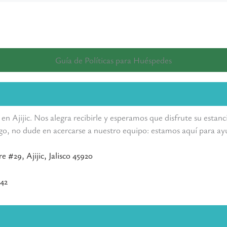
Guía de Políticas para Huéspedes
 en Ajijic. Nos alegra recibirle y esperamos que disfrute su esta
algo, no dude en acercarse a nuestro equipo: estamos aquí para ay
 #29, Ajijic, Jalisco 45920
842